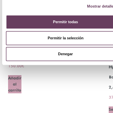
Mostrar detall
Permitir todas
Morph
Permitir la selección
Disumano
T
Denegar
100ml
Hy
150.00
€
H
B
Añadir
al
2,
carrito
3
Se