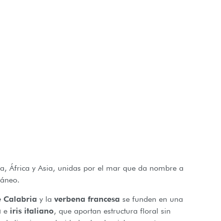
pa, África y Asia, unidas por el mar que da nombre a
ráneo.
 Calabria
y la
verbena francesa
se funden en una
a
e
iris italiano
, que aportan estructura floral sin