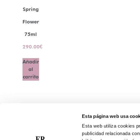
Spring
Flower
75ml
290.00
€
Añadir
al
carrito
Esta página web usa cook
Contacto
Esta web utiliza cookies pr
Atención Telefónica: 944 435 713
publicidad relacionada con 
Whatsapp: 699 173 188