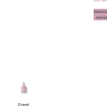
245.00
Selecci
opcio
Creed