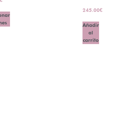
€
245.00
€
onar
nes
Añadir
al
carrito