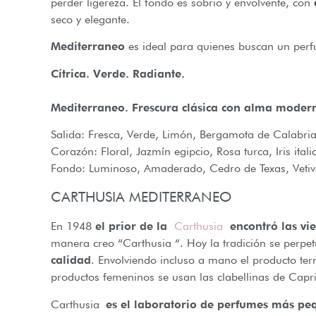
perder ligereza. El fondo es sobrio y envolvente, con
seco y elegante.
Mediterraneo
es ideal para quienes buscan un pe
Cítrica. Verde. Radiante.
Mediterraneo. Frescura clásica con alma moder
Salida: Fresca, Verde, Limón, Bergamota de Calabria
Corazón: Floral, Jazmín egipcio, Rosa turca, Iris itali
Fondo: Luminoso, Amaderado, Cedro de Texas, Vetive
CARTHUSIA MEDITERRANEO
En 1948
el prior de la
Carthusia
encontró las vie
manera creo “Carthusia “. Hoy la tradición se perpet
calidad
. Envolviendo incluso a mano el producto te
productos femeninos se usan las clabellinas de Capri
Carthusia
es el laboratorio de perfumes más p