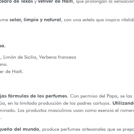
cedro de Texas
y
vetiver de Haití
, que prolongan la sensación
rfume
solar, limpio y natural
, con una estela que inspira vitalid
na.
, Limón de Sicilia, Verbena francesa
ano.
r de Haití.
jas fórmulas de los perfumes
. Con permiso del Papa, se las
úa, en la limitada producción de los padres cartujos.
Utilizand
rminado. Los productos masculinos usan como esencia el romero
.
equeño del mundo
, produce perfumes artesanales que se prep