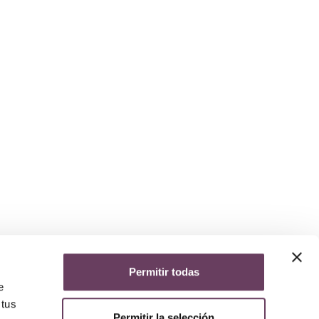
Permitir todas
yuda
e
iso legal
 tus
lítica de privacidad
Permitir la selección