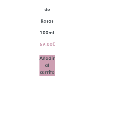
de
Rosas
100ml
69.00
€
Añadir
al
carrito