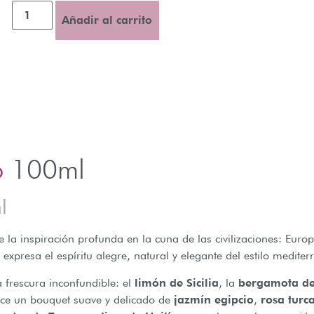
Añadir al carrito
o
100ml
l
la inspiración profunda en la cuna de las civilizaciones: Euro
presa el espíritu alegre, natural y elegante del estilo mediter
 frescura inconfundible: el
limón de Sicilia
, la
bergamota de
orece un bouquet suave y delicado de
jazmín egipcio
,
rosa turc