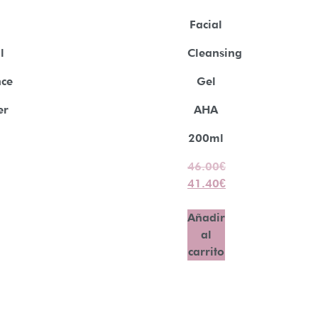
Facial
l
Cleansing
nce
Gel
er
AHA
200ml
46.00
€
41.40
€
Añadir
al
carrito