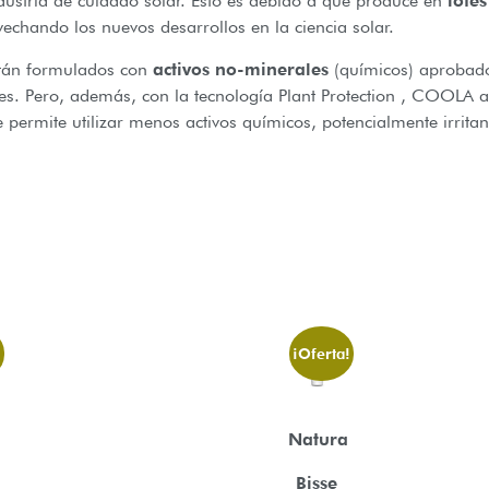
dustria de cuidado solar. Esto es debido a que produce en
lotes
chando los nuevos desarrollos en la ciencia solar.
tán formulados con
activos no-minerales
(químicos) aprobado
es. Pero, además, con la tecnología Plant Protection , COOLA a
e permite utilizar menos activos químicos, potencialmente irrita
!
¡Oferta!
Natura
Bisse