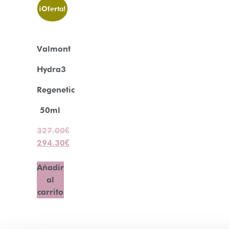
¡Oferta!
Valmont
Hydra3
Regenetic
50ml
327.00
€
294.30
€
Añadir
al
carrito