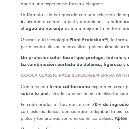
aporta una experiencia fresca y elegante.
La fórmula está enriquecida con una selección de ingr
6
, ayudan a calmar la piel y a mantener su hidrataci
el
agua de naranja
ayuda a mejorar la uniformidad
Gracias a la tecnología
Plant Protection®
, la fórmu
permitiendo utilizar menos filtros potencialmente irri
Un protector solar facial que protege, hidrata y r
La combinación perfecta de defensa, ligereza y 
COOLA CLASSIC FACE SUNSCREEN SPF50 WHIT
Coola es una
firma californiana
experta en crear p
sobre tu piel
. Desde su creación su objetivo ha sido
En cada producto hay más de un
70% de ingredie
con texturas densas que siempre te dejaban la piel co
pieles y los aromas son una auténtica delicia.
Aptos