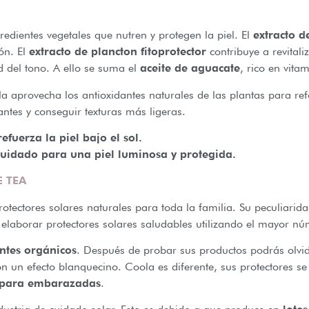
edientes vegetales que nutren y protegen la piel. El
extracto d
ón. El
extracto de plancton fitoprotector
contribuye a revitaliz
 del tono. A ello se suma el
aceite de aguacate
, rico en vita
la aprovecha los antioxidantes naturales de las plantas para refo
tantes y conseguir texturas más ligeras.
efuerza la piel bajo el sol.
cuidado para una piel luminosa y protegida.
E TEA
rotectores solares naturales para toda la familia. Su peculiari
 elaborar protectores solares saludables utilizando el mayor nú
ntes orgánicos
. Después de probar sus productos podrás olvid
n un efecto blanquecino. Coola es diferente, sus protectores se
 para embarazadas
.