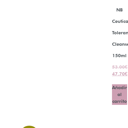
NB
Ceutica
Tolera
Cleans
150ml
53.00
€
47.70
€
Añadir
al
carrito