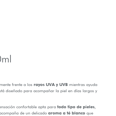
ml
zmente frente a los
rayos UVA y UVB
mientras ayuda
está diseñado para acompañar la piel en días largos y
ensación confortable apta para
todo tipo de pieles
,
se acompaña de un delicado
aroma a té blanco
que