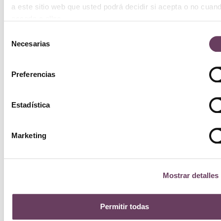
a este sitio web que usted podrá decidir si acepta o no cuan
acceda a ellos.
Añ
Selección
Necesarias
de
ca
consentimiento
Preferencias
Estadística
Marketing
Mostrar detalles
Permitir todas