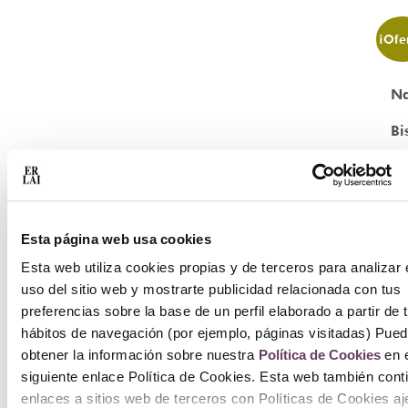
¡Ofe
Na
Bi
N
Ce
Esta página web usa cookies
In
Esta web utiliza cookies propias y de terceros para analizar 
To
uso del sitio web y mostrarte publicidad relacionada con tus
preferencias sobre la base de un perfil elaborado a partir de 
Bo
hábitos de navegación (por ejemplo, páginas visitadas) Pue
3
obtener la información sobre nuestra
Política de Cookies
en e
siguiente enlace Política de Cookies. Esta web también cont
19
enlaces a sitios web de terceros con Políticas de Cookies a
17