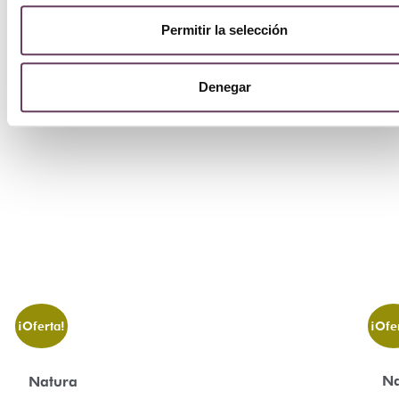
Permitir la selección
Denegar
¡Oferta!
¡Ofe
Na
Natura