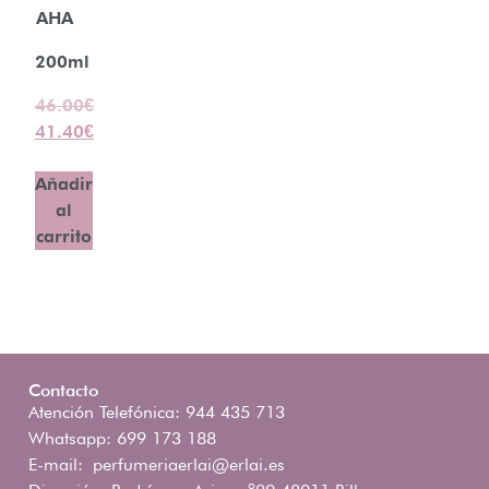
AHA
200ml
46.00
€
41.40
€
Añadir
al
carrito
Contacto
Atención Telefónica: 944 435 713
Whatsapp: 699 173 188
E-mail:
perfumeriaerlai@erlai.es