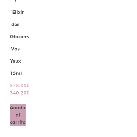
´Elixir
des
Glaciers
Vos
Yeux
15ml
378.00
€
340.20
€
Añadir
al
carrito