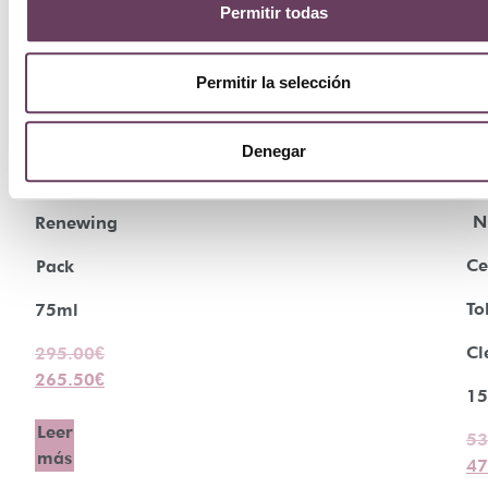
Permitir todas
¡Oferta!
¡Ofer
Permitir la selección
Na
Valmont
Denegar
Bi
Prime
N
Renewing
Ce
Pack
To
75ml
Cl
295.00
€
265.50
€
15
Leer
53
más
47