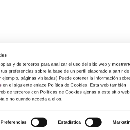
ies
Sobre Erlai
A
opias y de terceros para analizar el uso del sitio web y mostrart
Nosotros
Av
tus preferencias sobre la base de un perfil elaborado a partir de
Po
Po
r ejemplo, páginas visitadas) Puede obtener la información sobr
P
s
en el siguiente enlace Política de Cookies. Esta web también
F
web de terceros con Políticas de Cookies ajenas a este sitio web
epta o no cuando acceda a ellos.
© Copyright 2026 – Erlai Perfumería.
Preferencias
Estadística
Marketi