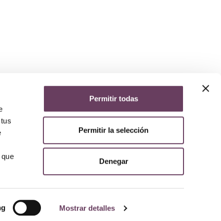
Permitir todas
yuda
e
iso legal
 tus
lítica de privacidad
Permitir la selección
lítica de cookies
e
olítica de devoluciones y reembolsos
AQs
 que
Denegar
ng
Mostrar detalles