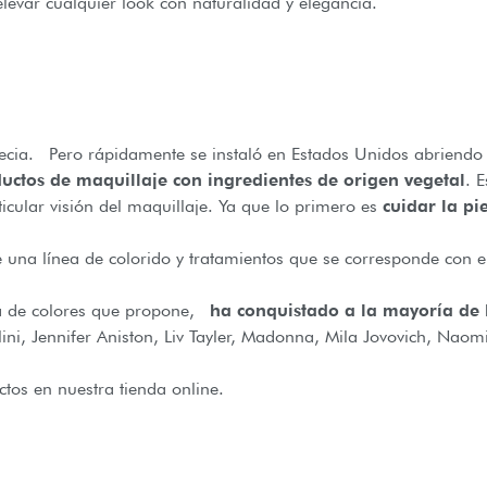
levar cualquier look con naturalidad y elegancia.
a. Pero rápidamente se instaló en Estados Unidos abriendo s
uctos de maquillaje con ingredientes de origen vegetal
. 
cular visión del maquillaje. Ya que lo primero es
cuidar la pi
 una línea de colorido y tratamientos que se corresponde con 
ama de colores que propone,
ha conquistado a la mayoría de l
lini, Jennifer Aniston, Liv Tayler, Madonna, Mila Jovovich, Na
tos en nuestra tienda online.