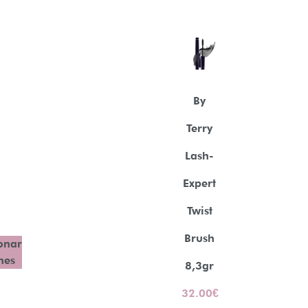
By
Terry
Lash-
Expert
Twist
Brush
onar
nes
8,3gr
32.00
€