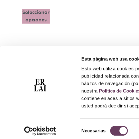
Seleccionar
opciones
Esta página web usa cook
Contacto
Esta web utiliza cookies pr
Atención Telefónica: 944 435 713
publicidad relacionada con 
Whatsapp: 699 173 188
hábitos de navegación (po
E-mail:
perfumeriaerlai@erlai.es
nuestra
Política de Cookie
Dirección: Rodríguez Arias nº29 48011 Bilbao.
contiene enlaces a sitios 
usted podrá decidir si ac
Selección
Necesarias
de