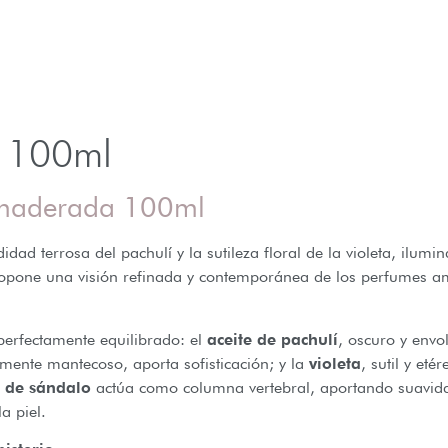
100ml
Amaderada 100ml
dad terrosa del pachulí y la sutileza floral de la violeta, ilumi
ropone una visión refinada y contemporánea de los perfumes am
 perfectamente equilibrado: el
aceite de pachulí
, oscuro y envo
amente mantecoso, aporta sofisticación; y la
violeta
, sutil y et
e de sándalo
actúa como columna vertebral, aportando suavid
a piel.