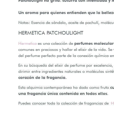
Patchoulight no grita: susurra con intensidad y m
Un aroma para quienes entienden que la belleza e
Notas: Esencia de sándalo, aceite de pachulí, molécula
HERMETICA PATCHOULIGHT
Hermetica
es una colección de
perfumes moleculare
comunes en preciosos y hallar el elixir de la vida. S
del perfume perfecto parte de la conexión química ent
En su búsqueda del elixir de perfume por excelencia,
dirimir entre ingredientes naturales o moléculas s
corazón de la fragancia.
Esta alquimia contemporánea ha dado como fruto
c
una fragancia única contenida en todos ellos
.
Puedes conocer toda la colección de fragancias de
H