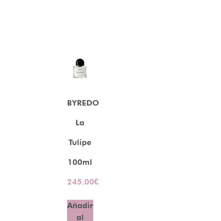
BYREDO
La
Tulipe
100ml
245.00
€
Añadir
al