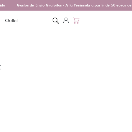
o
Gastos de Envío Gratuitos · A la Península a partir de 50 euros de 
Outlet
€