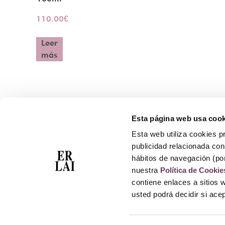
110.00
€
Leer
más
Esta página web usa cook
Contacto
Esta web utiliza cookies pr
Atención Telefónica: 944 435 713
publicidad relacionada con 
Whatsapp: 699 173 188
hábitos de navegación (po
E-mail:
perfumeriaerlai@erlai.es
nuestra
Política de Cookie
Dirección: Rodríguez Arias nº29 48011 Bilbao.
contiene enlaces a sitios 
usted podrá decidir si ac