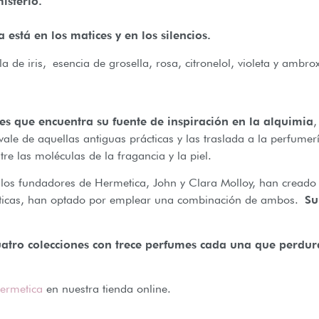
isterio.
stá en los matices y en los silencios.
 de iris, esencia de grosella, rosa, citronelol, violeta y ambro
s que encuentra su fuente de inspiración en la alquimia
,
e vale de aquellas antiguas prácticas y las traslada a la perfu
re las moléculas de la fragancia y la piel.
 los fundadores de Hermetica, John y Clara Molloy, han creado 
intéticas, han optado por emplear una combinación de ambos.
Su
uatro colecciones con trece perfumes cada una que perdur
ermetica
en nuestra tienda online.