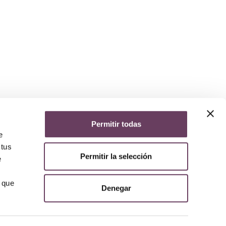
Permitir todas
yuda
e
iso legal
 tus
lítica de privacidad
Permitir la selección
e
lítica de cookies
olítica de devoluciones y reembolsos
AQs
 que
Denegar