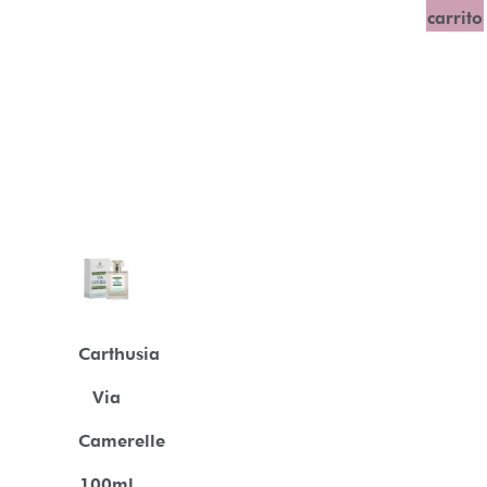
carrito
Carthusia
Via
Camerelle
100ml