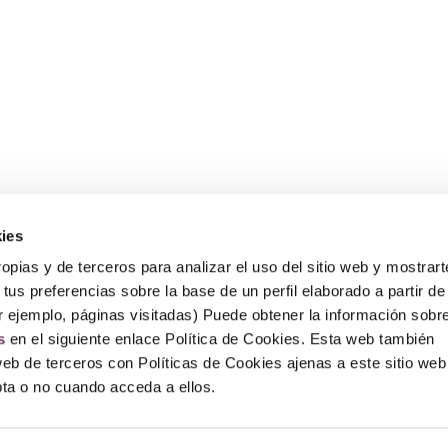
ies
Sobre Erlai
A
opias y de terceros para analizar el uso del sitio web y mostrart
Nosotros
Av
tus preferencias sobre la base de un perfil elaborado a partir de
Po
r ejemplo, páginas visitadas) Puede obtener la información sobr
Po
P
s
en el siguiente enlace Política de Cookies. Esta web también
F
web de terceros con Políticas de Cookies ajenas a este sitio web
epta o no cuando acceda a ellos.
© Copyright 2026 – Erlai Perfumería.