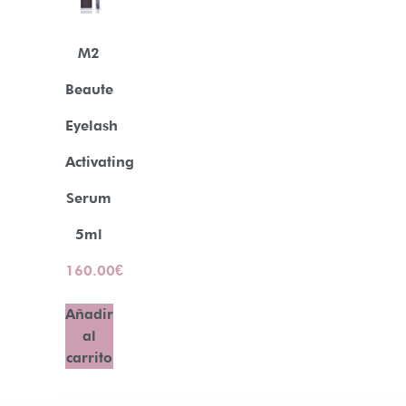
M2
Beaute
Eyelash
Activating
Serum
5ml
160.00
€
Añadir
al
carrito