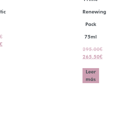
tic
Renewing
Pack
€
75ml
€
295.00
€
265.50
€
Leer
más