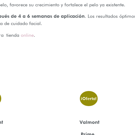
elo, favorece su crecimiento y fortalece el pelo ya existente.
spués de 4 a 6 semanas de aplicación
. Los resultados óptim
ia de cuidado facial.
tra tienda
online
.
!
¡Oferta!
nt
Valmont
3
Prime