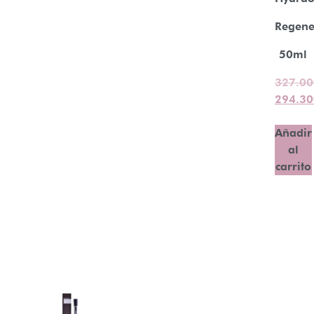
Regene
50ml
327.00
294.30
Añadir
al
carrito