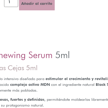
Añadir al carrito
newing Serum
5ml
las Cejas 5ml
o intensivo diseñado para
estimular el crecimiento y revitali
nocido
complejo activo MDN
con el ingrediente natural
Black 
iblemente más pobladas.
sas, fuertes y definidas
, permitiéndote moldearlas librement
 su protagonismo natural.