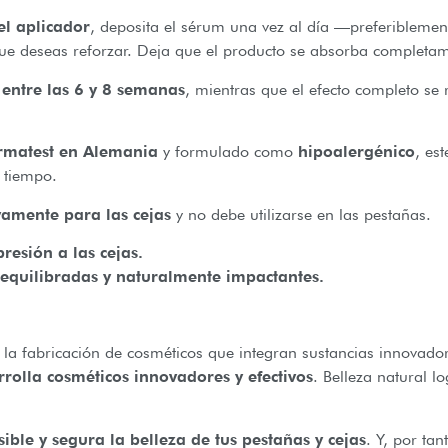
el aplicador
, deposita el sérum una vez al día —preferiblemen
que deseas reforzar. Deja que el producto se absorba completam
entre las 6 y 8 semanas
, mientras que el efecto completo se 
rmatest en Alemania
y formulado como
hipoalergénico
, es
 tiempo.
vamente para las cejas
y no debe utilizarse en las pestañas.
resión a las cejas.
 equilibradas y naturalmente impactantes.
 fabricación de cosméticos que integran sustancias innovadora
rrolla cosméticos innovadores y efectivos
. Belleza natural l
ible y segura la belleza de tus pestañas y cejas
. Y, por ta