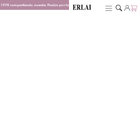
1978 compartiendo nuestra Pasión por los Perfumes
Entrega en 48/72 h
D