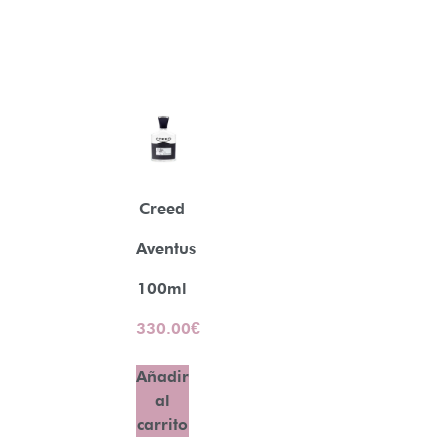
Creed
Aventus
100ml
330.00
€
Añadir
al
carrito