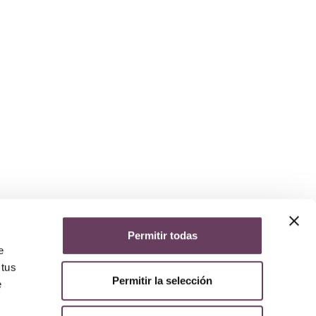
Permitir todas
yuda
e
iso legal
 tus
lítica de privacidad
Permitir la selección
e
lítica de cookies
olítica de devoluciones y reembolsos