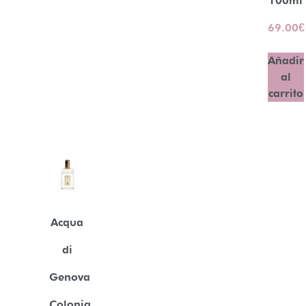
100ml
69.00
€
Añadir
al
carrito
Acqua
di
Genova
Colonia