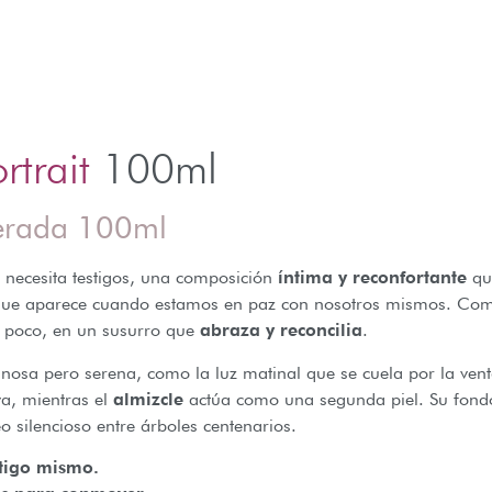
rtrait
100ml
erada 100ml
o necesita testigos, una composición
íntima y reconfortante
qu
a que aparece cuando estamos en paz con nosotros mismos. Como 
a poco, en un susurro que
abraza y reconcilia
.
osa pero serena, como la luz matinal que se cuela por la ven
va, mientras el
almizcle
actúa como una segunda piel. Su fon
o silencioso entre árboles centenarios.
ntigo mismo.