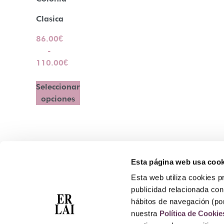
Clasica
86.00
€
-
110.00
€
Seleccionar
opciones
Esta página web usa cook
Contacto
Esta web utiliza cookies pr
Atención Telefónica: 944 435 713
publicidad relacionada con 
Whatsapp: 699 173 188
hábitos de navegación (po
E-mail:
perfumeriaerlai@erlai.es
nuestra
Política de Cookie
Dirección: Rodríguez Arias nº29 48011 Bilbao.