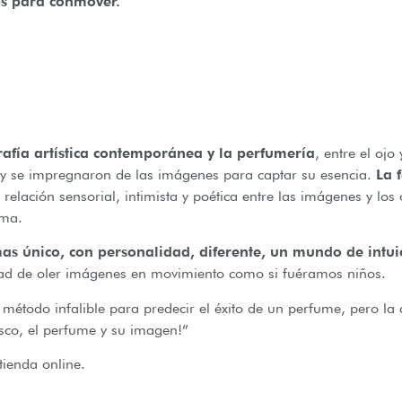
as para conmover.
rafía artística contemporánea y la perfumería
, entre el ojo
 y se impregnaron de las imágenes para captar su esencia.
La f
relación sensorial, intimista y poética entre las imágenes y los
lma.
s único, con personalidad, diferente, un mundo de intui
tad de oler imágenes en movimiento como si fuéramos niños.
método infalible para predecir el éxito de un perfume, pero la 
rasco, el perfume y su imagen!”
tienda online.