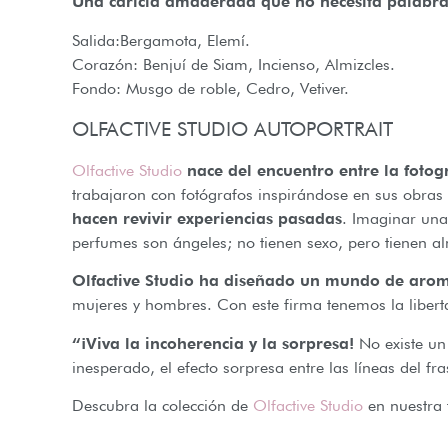
Una caricia amaderada que no necesita palabr
Salida:Bergamota, Elemí.
Corazón: Benjuí de Siam, Incienso, Almizcles.
Fondo: Musgo de roble, Cedro, Vetiver.
OLFACTIVE STUDIO AUTOPORTRAIT
Olfactive Studio
nace del encuentro entre la fotog
trabajaron con fotógrafos inspirándose en sus obras
hacen revivir experiencias pasadas
. Imaginar una 
perfumes son ángeles; no tienen sexo, pero tienen a
Olfactive Studio ha diseñado un mundo de aroma
mujeres y hombres. Con este firma tenemos la liber
“¡Viva la incoherencia y la sorpresa!
No existe un 
inesperado, el efecto sorpresa entre las líneas del f
Descubra la colección de
Olfactive Studio
en nuestra 