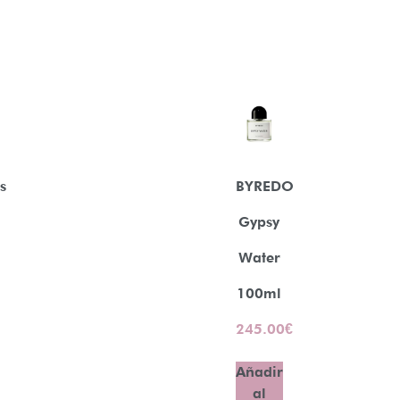
s
BYREDO
Gypsy
Water
100ml
245.00
€
Añadir
al