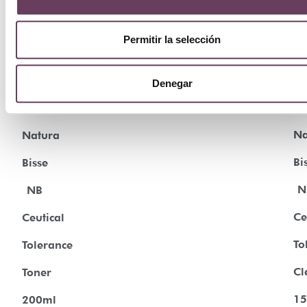
Permitir la selección
Denegar
¡Oferta!
¡Ofer
Na
Natura
Bi
Bisse
N
NB
Ce
Ceutical
To
Tolerance
Cl
Toner
15
200ml