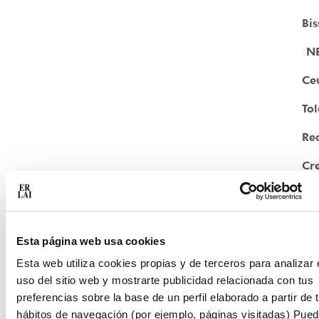
Bis
N
Ceu
To
Re
Cr
50
15
13
Esta página web usa cookies
Esta web utiliza cookies propias y de terceros para analizar 
Añ
uso del sitio web y mostrarte publicidad relacionada con tus
preferencias sobre la base de un perfil elaborado a partir de 
car
hábitos de navegación (por ejemplo, páginas visitadas) Pue