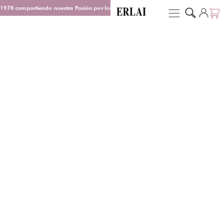
1978 compartiendo nuestra Pasión por los Perfumes
Entrega en 48/72 h
D