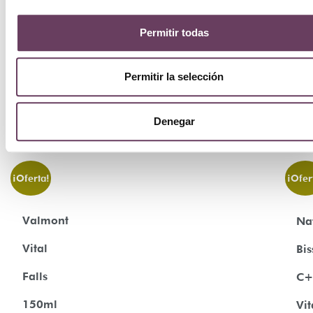
Permitir todas
Permitir la selección
Denegar
¡Oferta!
¡Ofer
Valmont
Na
Vital
Bis
Falls
C+
150ml
Vi