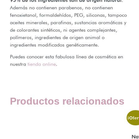
95% de los ingredientes son de origen natural
.
Además no contienen parabenos, no contienen
fenoxietanol, formaldehídos, PEG, siliconas, tampoco
aceites minerales, parafinas, sustancias aromáticas y
de colorantes sintéticos, ni agentes complejantes,
polímeros, ingredientes de origen animal o
ingredientes modificados genéticamente.
Puedes conocer esta fabulosa línea de cosmética en
nuestra
tienda online
.
Productos relacionados
¡Ofer
Na