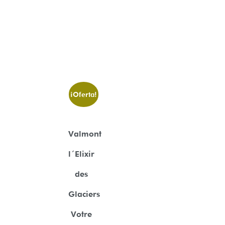
¡Oferta!
Valmont
l´Elixir
des
Glaciers
Votre