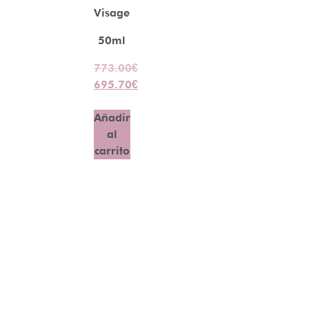
Visage
50ml
773.00
€
695.70
€
Añadir
al
carrito