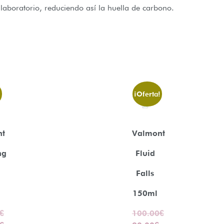
laboratorio, reduciendo así la huella de carbono.
!
¡Oferta!
nt
Valmont
ng
Fluid
Falls
150ml
€
100.00
€