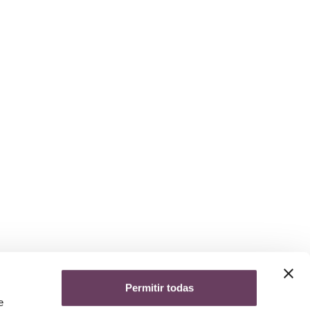
Permitir todas
yuda
e
iso legal