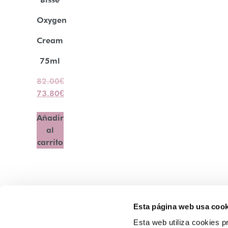
Oxygen
Cream
75ml
82.00
€
73.80
€
Añadir
al
carrito
Esta página web usa cook
Contacto
Esta web utiliza cookies pr
Atención Telefónica: 944 435 713