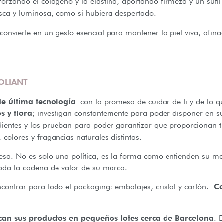
orzando el colágeno y la elastina, aportando firmeza y un sutil
resca y luminosa, como si hubiera despertado.
 convierte en un gesto esencial para mantener la piel viva, afina
OLIANT
de última tecnología
con la promesa de cuidar de ti y de lo 
s y flora
; investigan constantemente para poder disponer en s
dientes y los prueban para poder garantizar que proporcionan t
 colores y fragancias naturales distintas.
a. No es solo una política, es la forma como entienden su mar
toda la cadena de valor de su marca.
contrar para todo el packaging: embalajes, cristal y cartón.
Com
ican sus productos en pequeños lotes cerca de Barcelona
. 