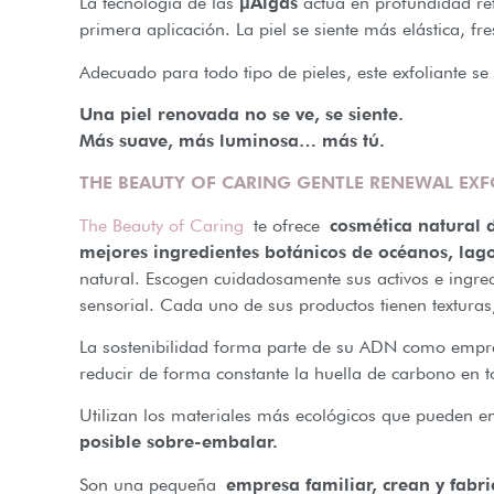
La tecnología de las
μAlgas
actúa en profundidad ref
primera aplicación. La piel se siente más elástica, f
Adecuado para todo tipo de pieles, este exfoliante se
Una piel renovada no se ve, se siente.
Más suave, más luminosa… más tú.
THE BEAUTY OF CARING GENTLE RENEWAL EXF
The Beauty of Caring
te ofrece
cosmética natural 
mejores ingredientes botánicos de océanos, lago
natural. Escogen cuidadosamente sus activos e ingre
sensorial. Cada uno de sus productos tienen texturas,
La sostenibilidad forma parte de su ADN como empres
reducir de forma constante la huella de carbono en 
Utilizan los materiales más ecológicos que pueden en
posible sobre-embalar.
Son una pequeña
empresa familiar, crean y fabr