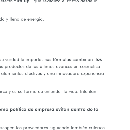
 efecto
“lift up”
que revitaliza el rostro desde la
da y llena de energía.
que verdad te importa. Sus fórmulas combinan
los
us productos de los últimos avances en cosmética
ratamientos efectivos y una innovadora experiencia
ca y es su forma de entender la vida. Intentan
o política de empresa evitan dentro de lo
Escogen los proveedores siguiendo también criterios