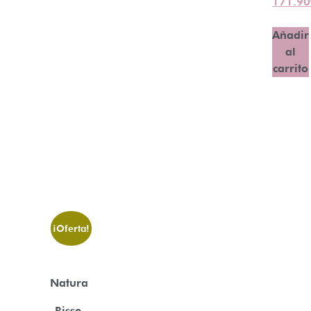
171.90
Añadir
al
carrito
¡Oferta!
Natura
Bisse