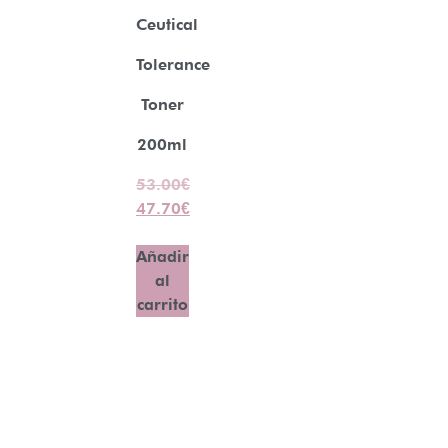
Ceutical
Tolerance
Toner
200ml
53.00
€
47.70
€
Añadir
al
carrito