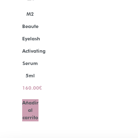
M2
Beaute
Eyelash
Activating
Serum
5ml
160.00
€
Añadir
al
carrito