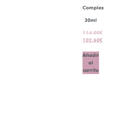
Complex
30ml
114.00
€
102.60
€
Añadir
al
carrito