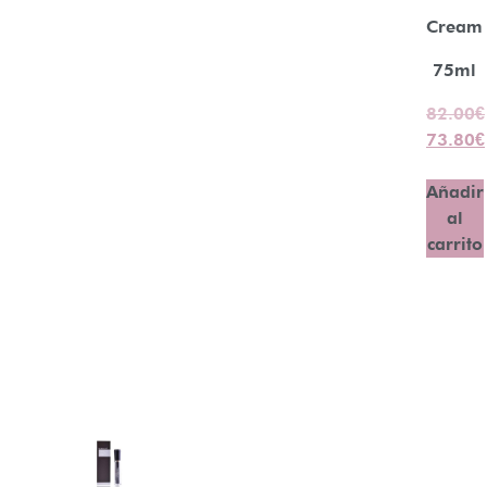
Cream
75ml
82.00
€
73.80
€
Añadir
al
carrito