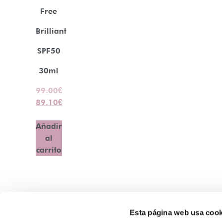
Free
Brilliant
SPF50
30ml
99.00
€
89.10
€
Añadir
al
carrito
Esta página web usa cook
Contacto