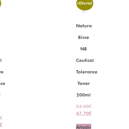
!
¡Oferta!
Natura
Bisse
NB
l
Ceutical
ve
Tolerance
nce
Toner
r
200ml
53.00
€
47.70
€
€
€
Añadir