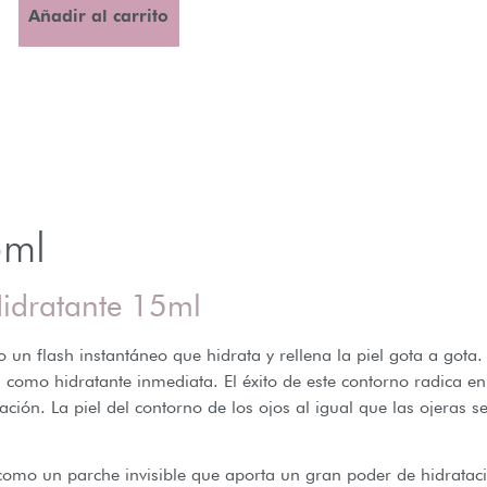
Añadir al carrito
ml
idratante 15ml
 flash instantáneo que hidrata y rellena la piel gota a gota. H
a como hidratante inmediata. El éxito de este contorno radica e
ación. La piel del contorno de los ojos al igual que las ojeras s
omo un parche invisible que aporta un gran poder de hidratació