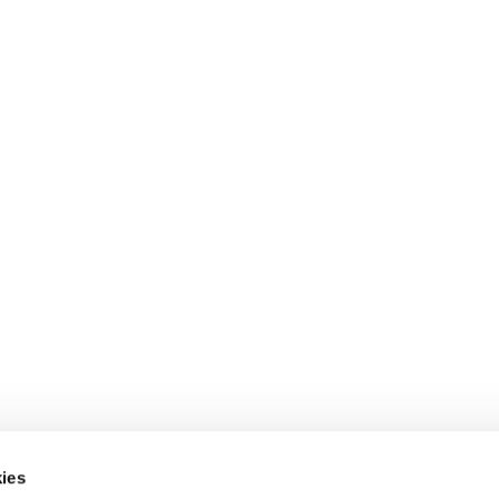
ies
Sobre Erlai
A