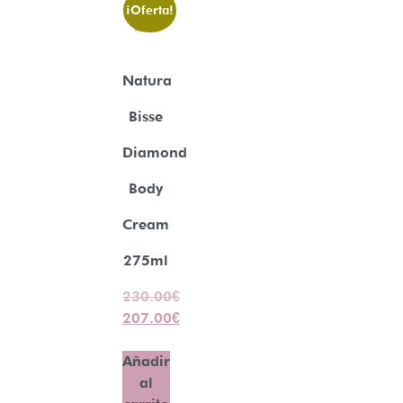
¡Oferta!
Natura
Bisse
Diamond
Body
Cream
275ml
230.00
€
207.00
€
Añadir
al