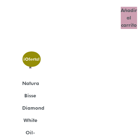
Añadir
al
carrito
¡Oferta!
Natura
Bisse
Diamond
White
Oil-