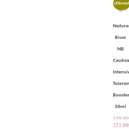
¡Oferta
Natura
Bisse
NB
Ceutica
Intensi
Tolera
Booste
30ml
190.00
171.00