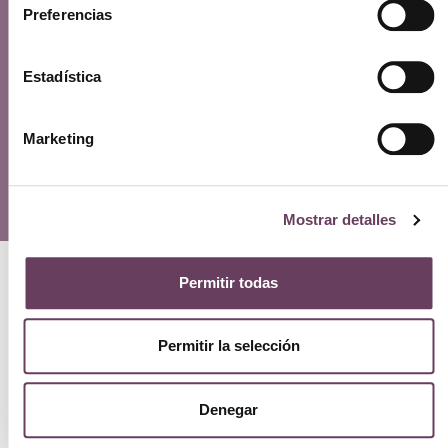
Preferencias
Ayuda
Aviso legal
Política de privacidad
Estadística
Política de cookies
Política de devoluciones y reembolsos
Marketing
FAQs
© Copyright 2026 – Erlai Perfumería.
Mostrar detalles
Permitir todas
Permitir la selección
Denegar