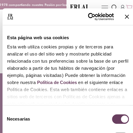
1978 compartiendo nuestra Pasión por los Perfumes
Entrega en 48/72 h
D
Wishlist
Esta página web usa cookies
Tu lista de deseos está vacía.
Esta web utiliza cookies propias y de terceros para
analizar el uso del sitio web y mostrarte publicidad
relacionada con tus preferencias sobre la base de un perfil
Volver a la tienda
elaborado a partir de tus hábitos de navegación (por
ejemplo, páginas visitadas) Puede obtener la información
sobre nuestra
Política de Cookies
en el siguiente enlace
Contacto
Atención Telefónica: 944 435 713
Política de Cookies. Esta web también contiene enlaces a
Whatsapp: 699 173 188
sitios web de terceros con Políticas de Cookies ajenas a
E-mail:
perfumeriaerlai@erlai.es
este sitio web que usted podrá decidir si acepta o no
Dirección: Rodríguez Arias nº29 48011 Bilbao.
cuando acceda a ellos.
Selección
Necesarias
de
Sobre Erlai
consentimiento
Nosotros