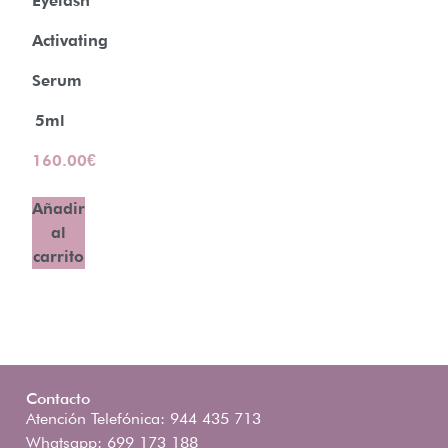
Eyelash
Activating
Serum
5ml
160.00
€
Añadir
al
carrito
Contacto
Atención Telefónica: 944 435 713
Whatsapp: 699 173 188