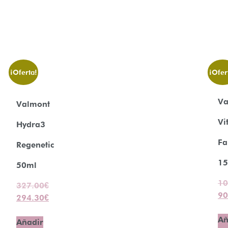
¡Oferta!
¡Ofer
Va
Valmont
Vi
Hydra3
Fa
Regenetic
15
50ml
10
327.00
€
90
294.30
€
Añ
Añadir