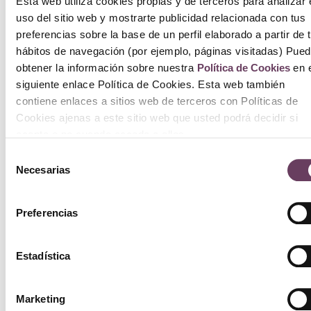
Esta web utiliza cookies propias y de terceros para analizar 
uso del sitio web y mostrarte publicidad relacionada con tus
Gl
preferencias sobre la base de un perfil elaborado a partir de 
hábitos de navegación (por ejemplo, páginas visitadas) Pue
Vo
obtener la información sobre nuestra
Política de Cookies
en e
Vi
siguiente enlace Política de Cookies. Esta web también
contiene enlaces a sitios web de terceros con Políticas de
50
Cookies ajenas a este sitio web que usted podrá decidir si
acepta o no cuando acceda a ellos.
77
69
Selección
Necesarias
de
Añ
consentimiento
Preferencias
ca
Estadística
Marketing