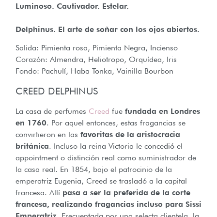
Luminoso. Cautivador. Estelar.
Delphinus. El arte de soñar con los ojos abiertos.
Salida: Pimienta rosa, Pimienta Negra, Incienso
Corazón: Almendra, Heliotropo, Orquídea, Iris
Fondo: Pachulí, Haba Tonka, Vainilla Bourbon
CREED DELPHINUS
La casa de perfumes
Creed
fue
fundada en Londres
en 1760
. Por aquel entonces, estas fragancias se
convirtieron en las
favoritas de la aristocracia
británica
. Incluso la reina Victoria le concedió el
appointment o distinción real como suministrador de
la casa real. En 1854, bajo el patrocinio de la
emperatriz Eugenia, Creed se trasladó a la capital
francesa. Allí
pasa a ser la preferida de la corte
francesa, realizando fragancias incluso para Sissi
Emperatriz
. Frecuentada por una selecta clientela, la