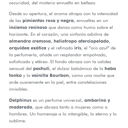
oscuridad, del misterio envuelto en belleza.
Desde su apertura, el aroma atrapa con la intensidad
de las
pimientas rosa y negra
, envueltas en un
incienso resinoso
que danza como humo sobre el
horizonte. En el corazón, una sinfonía adictiva de
almendra cremosa
,
heliotropo aterciopelado
,
orquídea exótica
y el refinado
iris
, el “oro azul” de
la perfumería, añade un resplandor empolvado,
sofisticado y etéreo. El fondo abraza con la calidez
sensual del
pachulí
, el dulzor balsámico de la
haba
tonka
y la
vainilla Bourbon
, como una noche que
arde suavemente en la piel, entre constelaciones
invisibles.
Delphinus
es un perfume universal,
ambarino y
maderado
, que abraza tanto a mujeres como a
hombres. Un homenaje a lo intangible, lo eterno y lo
sublime.