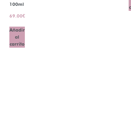
100ml
69.00
€
Añadir
al
carrito