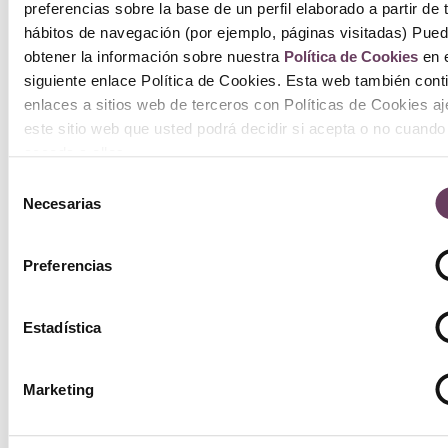
preferencias sobre la base de un perfil elaborado a partir de 
o
hábitos de navegación (por ejemplo, páginas visitadas) Pue
obtener la información sobre nuestra
Política de Cookies
en e
siguiente enlace Política de Cookies. Esta web también cont
enlaces a sitios web de terceros con Políticas de Cookies a
este sitio web que usted podrá decidir si acepta o no cuando
acceda a ellos.
Selección
Necesarias
de
consentimiento
Preferencias
Estadística
Marketing