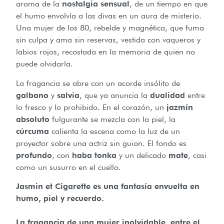
aroma de la
nostalgia sensual
, de un tiempo en que
el humo envolvía a las divas en un aura de misterio.
Una mujer de los 80, rebelde y magnética, que fuma
sin culpa y ama sin reservas, vestida con vaqueros y
labios rojos, recostada en la memoria de quien no
puede olvidarla.
La fragancia se abre con un acorde insólito de
galbano
y
salvia
, que ya anuncia la
dualidad
entre
lo fresco y lo prohibido. En el corazón, un
jazmín
absoluto
fulgurante se mezcla con la piel, la
cúrcuma
calienta la escena como la luz de un
proyector sobre una actriz sin guion. El fondo es
profundo
, con
haba tonka
y un delicado
mate
, casi
como un susurro en el cuello.
Jasmin et Cigarette es una fantasía envuelta en
humo, piel y recuerdo.
La fragancia de una mujer inolvidable, entre el