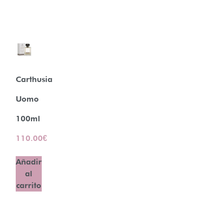
Carthusia
Uomo
100ml
110.00
€
Añadir
al
carrito