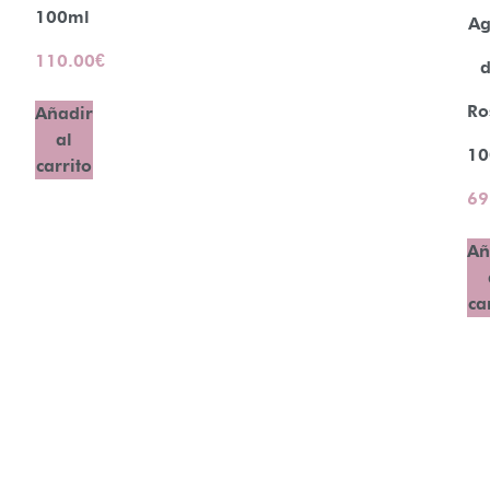
100ml
A
110.00
€
Ro
Añadir
al
10
carrito
69
Añ
ca