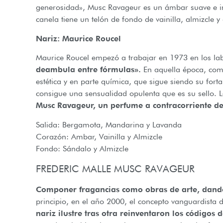
generosidad», Musc Ravageur es un ámbar suave e imp
canela tiene un telón de fondo de vainilla, almizcle 
Nariz: Maurice Roucel
Maurice Roucel empezó a trabajar en 1973 en los l
deambula entre fórmulas».
En aquella época, come
estética y en parte química, que sigue siendo su for
consigue una sensualidad opulenta que es su sello. L
Musc Ravageur, un perfume a contracorriente de
Salida: Bergamota, Mandarina y Lavanda
Corazón: Ambar, Vainilla y Almizcle
Fondo: Sándalo y Almizcle
FREDERIC MALLE MUSC RAVAGEUR
Componer fragancias como obras de arte, dando r
principio, en el año 2000, el concepto vanguardista 
nariz ilustre tras otra reinventaron los códigos