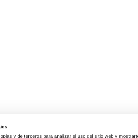
ies
Sobre Erlai
A
opias y de terceros para analizar el uso del sitio web y mostrart
Nosotros
Av