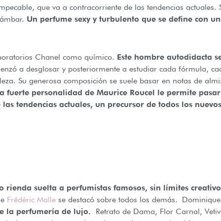
ecable, que va a contracorriente de las tendencias actuales.
y ámbar.
Un perfume sexy y turbulento que se define con un
aboratorios Chanel como químico.
Este hombre autodidacta s
nzó a desglosar y posteriormente a estudiar cada fórmula, ca
taleza. Su generosa composición se suele basar en notas de almi
a fuerte personalidad de Maurice Roucel le permite pasar 
 las tendencias actuales, un precursor de todos los nuev
ienda suelta a perfumistas famosos, sin límites creativo
de
Frédéric Malle
se destacó sobre todos los demás. Dominique
 de la perfumería de lujo.
Retrato de Dama, Flor Carnal, Veti