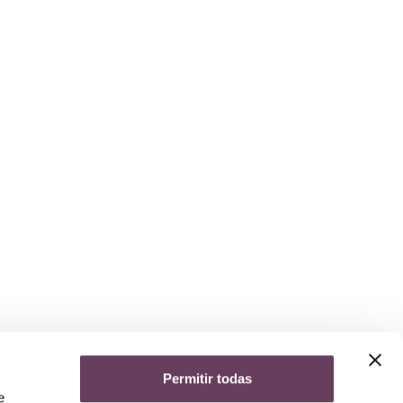
Permitir todas
yuda
e
iso legal