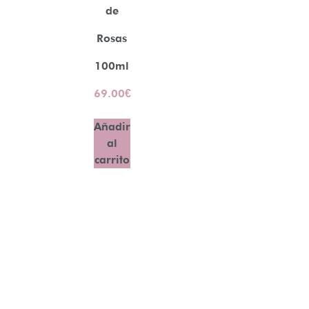
de
Rosas
100ml
69.00
€
Añadir
al
carrito