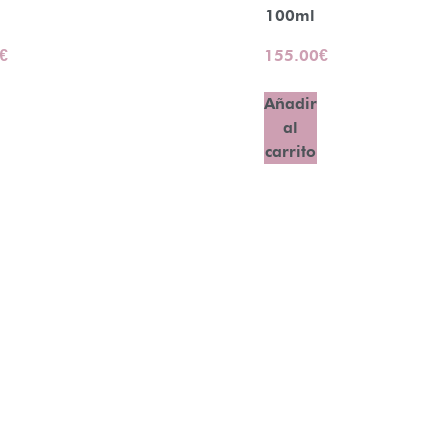
100ml
€
155.00
€
Añadir
al
carrito