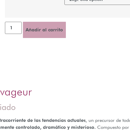
Añadir al carrito
vageur
ciado
racorriente de las tendencias actuales
, un precursor de to
mente controlado, dramático y misterioso.
Compuesto por M