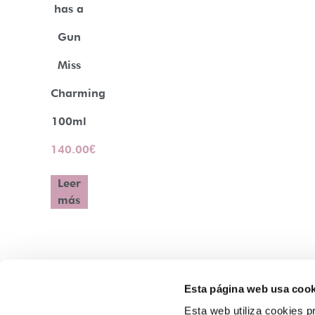
has a
Gun
Miss
Charming
100ml
140.00
€
Leer
más
Esta página web usa cook
Contacto
Esta web utiliza cookies pr
Atención Telefónica: 944 435 713