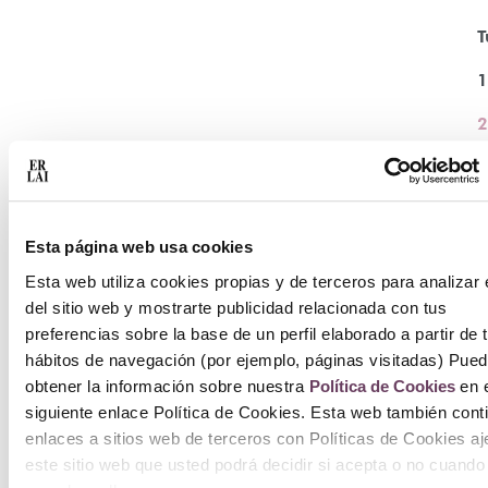
T
1
2
A
c
Esta página web usa cookies
Esta web utiliza cookies propias y de terceros para analizar 
del sitio web y mostrarte publicidad relacionada con tus
preferencias sobre la base de un perfil elaborado a partir de 
hábitos de navegación (por ejemplo, páginas visitadas) Pue
obtener la información sobre nuestra
Política de Cookies
en e
siguiente enlace Política de Cookies. Esta web también cont
enlaces a sitios web de terceros con Políticas de Cookies a
este sitio web que usted podrá decidir si acepta o no cuando