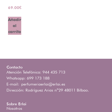
69.00
€
Añadir
al
carrito
Contacto
Atención Telefónica: 944 435 713
Whatsapp: 699 173 188
E-mail:
perfumeriaerlai@erlai.es
Dirección: Rodríguez Arias nº29 48011 Bilbao.
Sobre Erlai
Nosotros