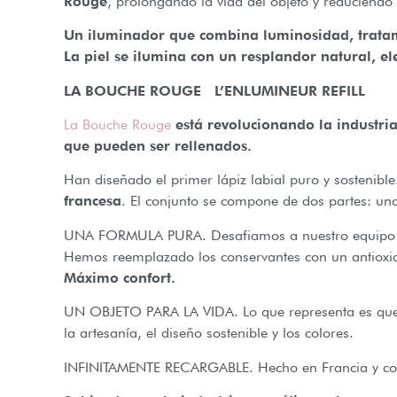
Rouge
, prolongando la vida del objeto y reduciendo
Un iluminador que combina luminosidad, tratami
La piel se ilumina con un resplandor natural, e
LA BOUCHE ROUGE L’ENLUMINEUR REFILL
La Bouche Rouge
está revolucionando la industria
que pueden ser rellenados.
Han diseñado el primer lápiz labial puro y sostenibl
francesa
. El conjunto se compone de dos partes: una 
UNA FORMULA PURA. Desafiamos a nuestro equipo de I
Hemos reemplazado los conservantes con un antioxidan
Máximo confort.
UN OBJETO PARA LA VIDA. Lo que representa es que el
la artesanía, el diseño sostenible y los colores.
INFINITAMENTE RECARGABLE. Hecho en Francia y con u