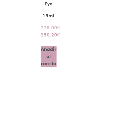
Eye
15ml
278.00
€
250.20
€
Añadir
al
carrito