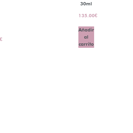
30ml
135.00
€
Añadir
al
€
carrito