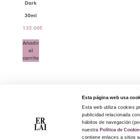
Dark
30ml
135.00
€
Añadir
al
carrito
Esta página web usa cook
Contacto
Esta web utiliza cookies pr
Atención Telefónica: 944 435 713
publicidad relacionada con 
Whatsapp: 699 173 188
hábitos de navegación (po
E-mail:
perfumeriaerlai@erlai.es
nuestra
Política de Cookie
Dirección: Rodríguez Arias nº29 48011 Bilbao.
contiene enlaces a sitios 