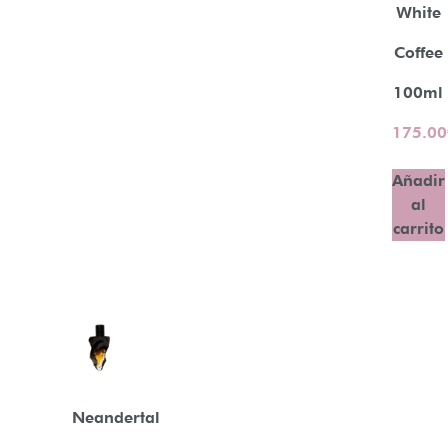
White
Coffee
100ml
175.00
Añadir
al
carrito
Neandertal