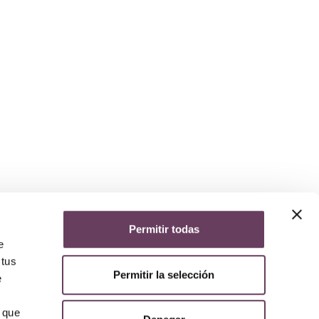
Permitir todas
yuda
e
iso legal
 tus
lítica de privacidad
Permitir la selección
lítica de cookies
e
olítica de devoluciones y reembolsos
AQs
 que