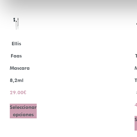
Ellis
Faas
Mascara
8,2ml
T
29.00
€
Seleccionar
opciones
S