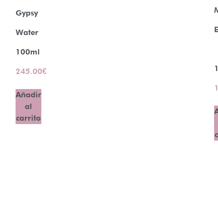
Gypsy
E
Water
100ml
245.00
€
Añadir
al
carrito