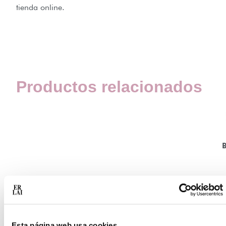
tienda online.
Productos relacionados
T
Esta página web usa cookies