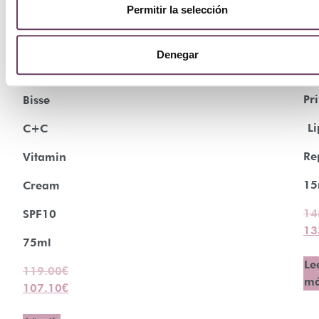
Permitir la selección
¡Oferta!
¡Ofer
Denegar
Va
Natura
Pr
Bisse
Li
C+C
Re
Vitamin
15
Cream
14
SPF10
13
75ml
Le
119.00
€
m
107.10
€