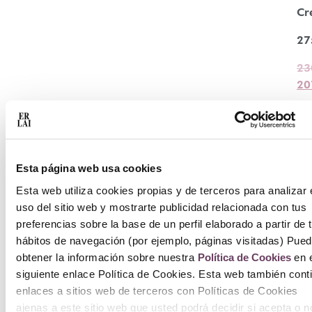
Cr
27
23
20
Añ
ca
Esta página web usa cookies
Esta web utiliza cookies propias y de terceros para analizar 
uso del sitio web y mostrarte publicidad relacionada con tus
preferencias sobre la base de un perfil elaborado a partir de 
hábitos de navegación (por ejemplo, páginas visitadas) Pue
obtener la información sobre nuestra
Política de Cookies
en e
siguiente enlace Política de Cookies. Esta web también cont
enlaces a sitios web de terceros con Políticas de Cookies
ajenas a este sitio web que usted podrá decidir si acepta o n