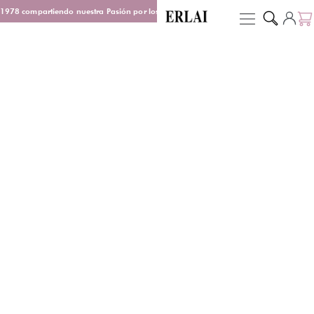
1978 compartiendo nuestra Pasión por los Perfumes
Entrega en 48/72 h
D