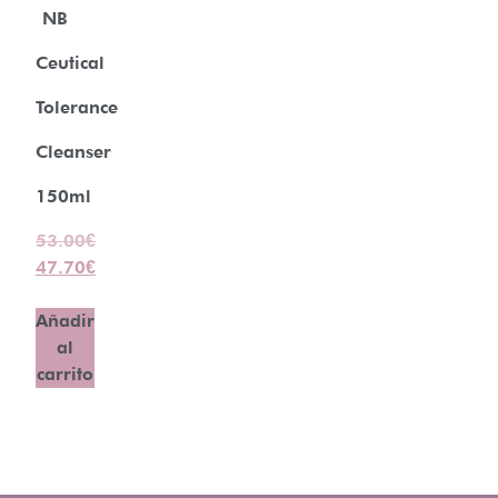
NB
Ceutical
Tolerance
Cleanser
150ml
53.00
€
47.70
€
Añadir
al
carrito