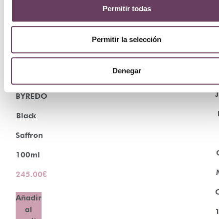
Permitir todas
Permitir la selección
Denegar
J
BYREDO
Black
Saffron
100ml
245.00
€
Añadir
al