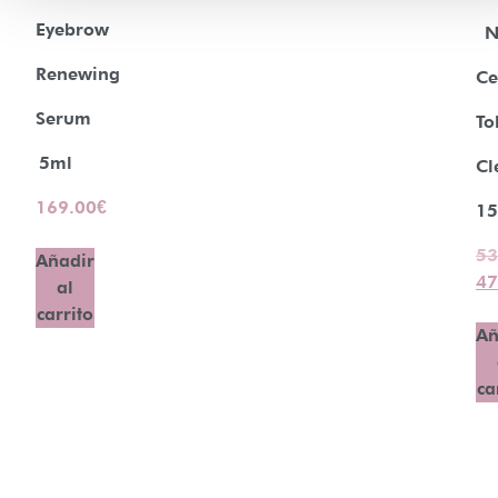
Eyebrow
N
Renewing
Ce
Serum
To
5ml
Cl
169.00
€
15
53
Añadir
47
al
carrito
Añ
ca