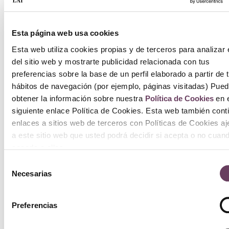
Añ
ca
Esta página web usa cookies
Esta web utiliza cookies propias y de terceros para analizar 
del sitio web y mostrarte publicidad relacionada con tus
preferencias sobre la base de un perfil elaborado a partir de 
hábitos de navegación (por ejemplo, páginas visitadas) Pue
obtener la información sobre nuestra
Política de Cookies
en e
siguiente enlace Política de Cookies. Esta web también cont
enlaces a sitios web de terceros con Políticas de Cookies a
a este sitio web que usted podrá decidir si acepta o no cuan
acceda a ellos.
Selección
Necesarias
de
consentimiento
Preferencias