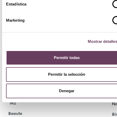
Estadística
Marketing
Mostrar detalle
Permitir todas
Permitir la selección
¡Ofe
Denegar
M2
Na
Beaute
Bi