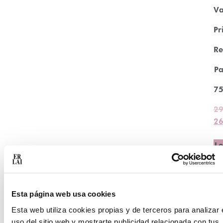
Va
Pr
Re
Pa
7
29
26
Le
m
Esta página web usa cookies
Esta web utiliza cookies propias y de terceros para analizar 
uso del sitio web y mostrarte publicidad relacionada con tus