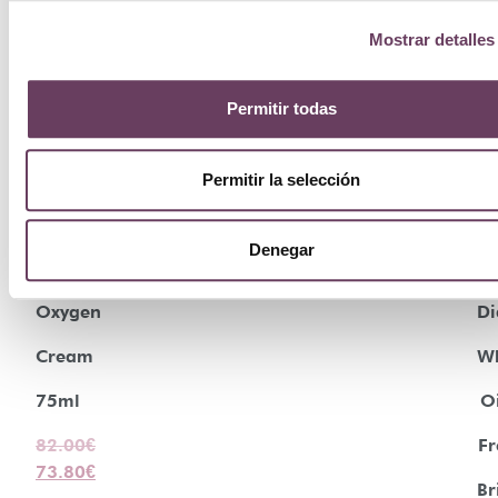
Mostrar detalles
Permitir todas
¡Oferta!
¡Ofe
Permitir la selección
Na
Natura
Denegar
Bi
Bisse
D
Oxygen
Wh
Cream
Oi
75ml
Fr
82.00
€
73.80
€
Br