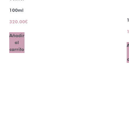
100ml
320.00
€
Añadir
al
carrito