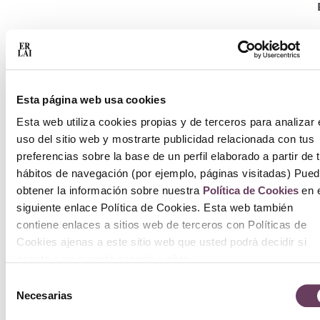
T
E
Esta página web usa cookies
T
Esta web utiliza cookies propias y de terceros para analizar 
uso del sitio web y mostrarte publicidad relacionada con tus
preferencias sobre la base de un perfil elaborado a partir de 
hábitos de navegación (por ejemplo, páginas visitadas) Pue
obtener la información sobre nuestra
Política de Cookies
en e
siguiente enlace Política de Cookies. Esta web también
contiene enlaces a sitios web de terceros con Políticas de
Cookies ajenas a este sitio web que usted podrá decidir si
acepta o no cuando acceda a ellos.
Selección
Necesarias
de
consentimiento