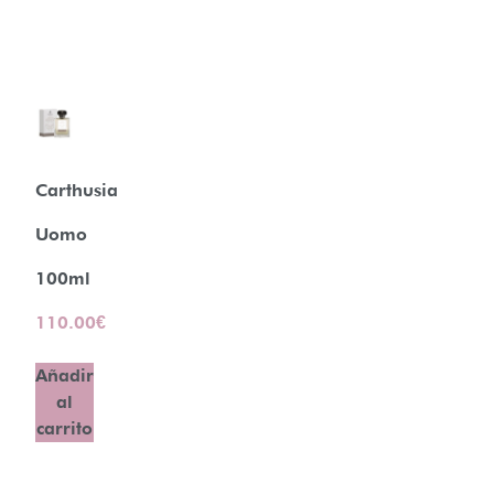
Carthusia
Uomo
100ml
110.00
€
Añadir
al
carrito