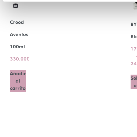
Creed
B
Aventus
Bl
100ml
17
330.00
€
24
Añadir
Se
al
o
carrito