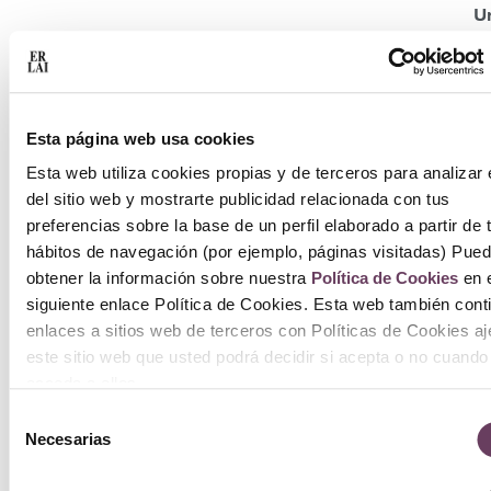
U
10
11
Esta página web usa cookies
Añ
Esta web utiliza cookies propias y de terceros para analizar 
del sitio web y mostrarte publicidad relacionada con tus
ca
preferencias sobre la base de un perfil elaborado a partir de 
hábitos de navegación (por ejemplo, páginas visitadas) Pue
obtener la información sobre nuestra
Política de Cookies
en e
siguiente enlace Política de Cookies. Esta web también cont
enlaces a sitios web de terceros con Políticas de Cookies a
este sitio web que usted podrá decidir si acepta o no cuando
acceda a ellos.
Selección
Necesarias
de
consentimiento