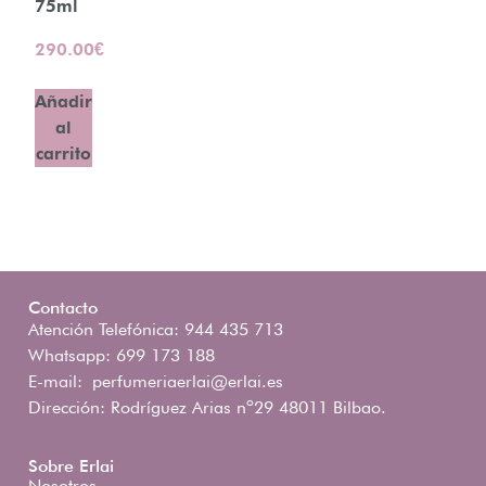
75ml
290.00
€
Añadir
al
carrito
Contacto
Atención Telefónica: 944 435 713
Whatsapp: 699 173 188
E-mail:
perfumeriaerlai@erlai.es
Dirección: Rodríguez Arias nº29 48011 Bilbao.
Sobre Erlai
Nosotros