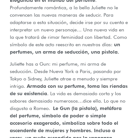
Elegancia en el mundo del perfume
.
Profundamente romántica, a la bella Juliette no le
convencen las nuevas maneras de seducir. Para
adaptarse a esta situación, decide irse por su cuenta e
interpretar un nuevo personaje… Una nueva vida en
la que tratará de rimar feminidad con libertad. Como
símbolo de este acto reescrito en nuestros días:
un
perfumes, un arma de seducción, una pistola.
Juliette has a Gun: mi perfume, mi arma de
seducción. Desde Nueva York a Paris, pasando por
Tokyo o Sidney, Juliette atrae a menudo y siempre
intriga.
Armada con su perfume, toma las riendas
de su existencia
. La vida es demasiado corta y los
sabores demasiado numerosos…dice ella. Lo que no
disgusta a Romeo.
Le Gun (la pistola), metáfora
del perfume, símbolo de poder o simple
accesorio exagerado, simboliza sobre todo el
ascendente de mujeres y hombres. Incluso a
veces, un gusto escondido por la venganza
…