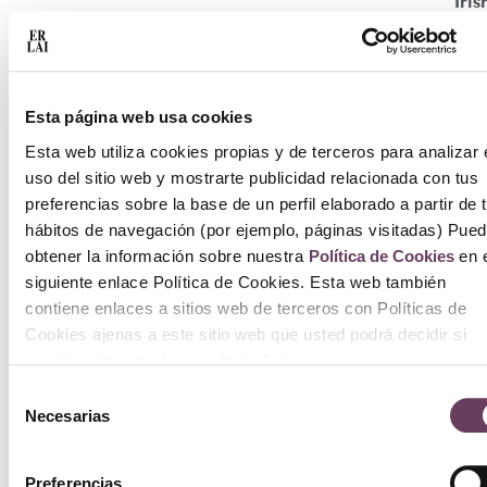
Iris
Twe
100
Esta página web usa cookies
320
Esta web utiliza cookies propias y de terceros para analizar 
uso del sitio web y mostrarte publicidad relacionada con tus
Aña
preferencias sobre la base de un perfil elaborado a partir de 
a
hábitos de navegación (por ejemplo, páginas visitadas) Pue
carr
obtener la información sobre nuestra
Política de Cookies
en e
siguiente enlace Política de Cookies. Esta web también
contiene enlaces a sitios web de terceros con Políticas de
Cookies ajenas a este sitio web que usted podrá decidir si
acepta o no cuando acceda a ellos.
Selección
Necesarias
de
consentimiento
Preferencias