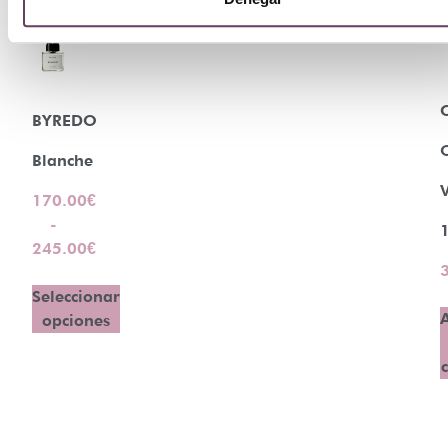
BYREDO
Blanche
V
170.00
€
-
245.00
€
Seleccionar
opciones