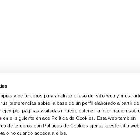
ies
Sobre Erlai
A
opias y de terceros para analizar el uso del sitio web y mostrart
Nosotros
Av
tus preferencias sobre la base de un perfil elaborado a partir de
Po
Po
r ejemplo, páginas visitadas) Puede obtener la información sobr
P
s
en el siguiente enlace Política de Cookies. Esta web también
F
web de terceros con Políticas de Cookies ajenas a este sitio web
epta o no cuando acceda a ellos.
© Copyright 2026 – Erlai Perfumería.