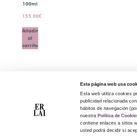
100ml
155.00
€
Añadir
al
carrito
Esta página web usa cook
Contacto
Esta web utiliza cookies pr
Atención Telefónica: 944 435 713
publicidad relacionada con 
Whatsapp: 699 173 188
hábitos de navegación (po
E-mail:
perfumeriaerlai@erlai.es
nuestra
Política de Cookie
Dirección: Rodríguez Arias nº29 48011 Bilbao.
contiene enlaces a sitios 
usted podrá decidir si ac