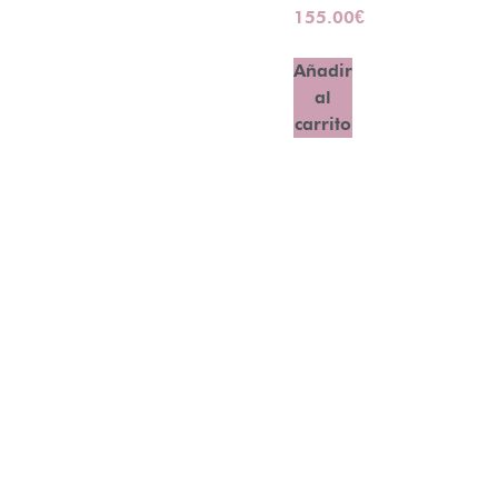
155.00
€
Añadir
al
carrito