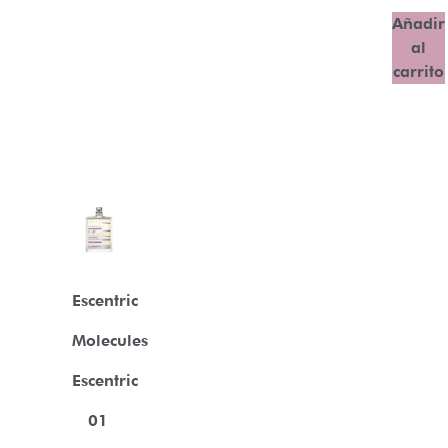
Añadir
al
carrito
Escentric
Molecules
Escentric
01