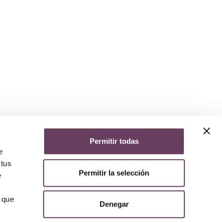
Permitir todas
yuda
e
iso legal
 tus
lítica de privacidad
Permitir la selección
lítica de cookies
e
olítica de devoluciones y reembolsos
AQs
 que
Denegar