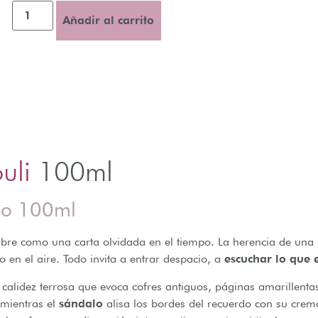
Añadir al carrito
uli
100ml
do 100ml
re como una carta olvidada en el tiempo. La herencia de una a
 en el aire. Todo invita a entrar despacio, a
escuchar lo que 
alidez terrosa que evoca cofres antiguos, páginas amarillentas
 mientras el
sándalo
alisa los bordes del recuerdo con su crem