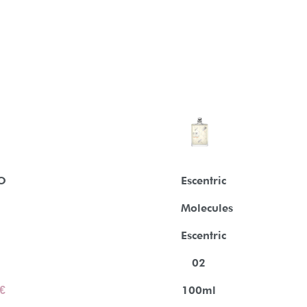
O
Escentric
Molecules
Escentric
02
€
100ml