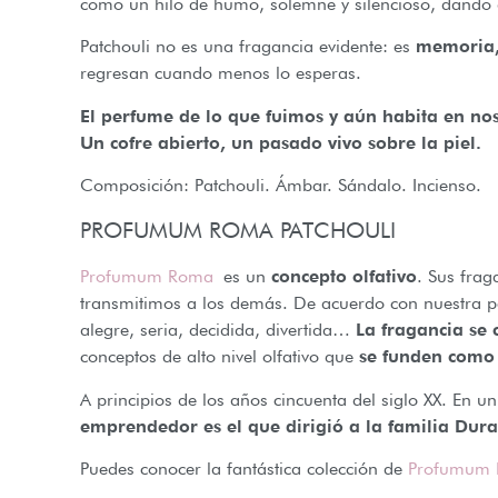
como un hilo de humo, solemne y silencioso, dando al
Patchouli no es una fragancia evidente: es
memoria,
regresan cuando menos lo esperas.
El perfume de lo que fuimos y aún habita en nos
Un cofre abierto, un pasado vivo sobre la piel.
Composición: Patchouli. Ámbar. Sándalo. Incienso.
PROFUMUM ROMA PATCHOULI
Profumum Roma
es un
concepto olfativo
. Sus frag
transmitimos a los demás. De acuerdo con nuestra pe
alegre, seria, decidida, divertida…
La fragancia se
conceptos de alto nivel olfativo que
se funden como 
A principios de los años cincuenta del siglo XX. En u
emprendedor es el que dirigió a la familia Dur
Puedes conocer la fantástica colección de
Profumum