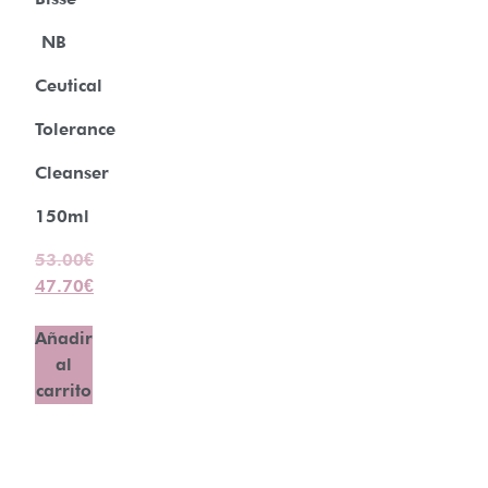
NB
Ceutical
Tolerance
Cleanser
150ml
53.00
€
47.70
€
Añadir
al
carrito