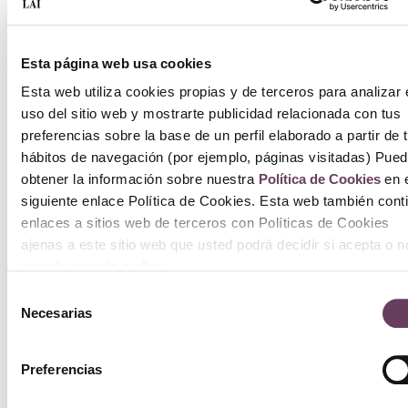
50
Esta página web usa cookies
15
Esta web utiliza cookies propias y de terceros para analizar 
13
uso del sitio web y mostrarte publicidad relacionada con tus
preferencias sobre la base de un perfil elaborado a partir de 
Añ
hábitos de navegación (por ejemplo, páginas visitadas) Pue
obtener la información sobre nuestra
Política de Cookies
en e
ca
siguiente enlace Política de Cookies. Esta web también cont
enlaces a sitios web de terceros con Políticas de Cookies
ajenas a este sitio web que usted podrá decidir si acepta o n
cuando acceda a ellos.
Selección
Necesarias
de
consentimiento
Preferencias