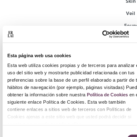
Skin
Veil
Foun
Pen
2x7m
Esta página web usa cookies
45.0
Esta web utiliza cookies propias y de terceros para analizar 
uso del sitio web y mostrarte publicidad relacionada con tus
Selec
preferencias sobre la base de un perfil elaborado a partir de 
opc
hábitos de navegación (por ejemplo, páginas visitadas) Pue
obtener la información sobre nuestra
Política de Cookies
en e
siguiente enlace Política de Cookies. Esta web también
contiene enlaces a sitios web de terceros con Políticas de
Cookies ajenas a este sitio web que usted podrá decidir si
acepta o no cuando acceda a ellos.
Selección