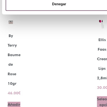
Denegar
By
Ellis
Terry
Faas
Baume
Crea
de
Lips
Rose
2,8m
10gr
30.0
46.00
€
Selec
Añadir
opc