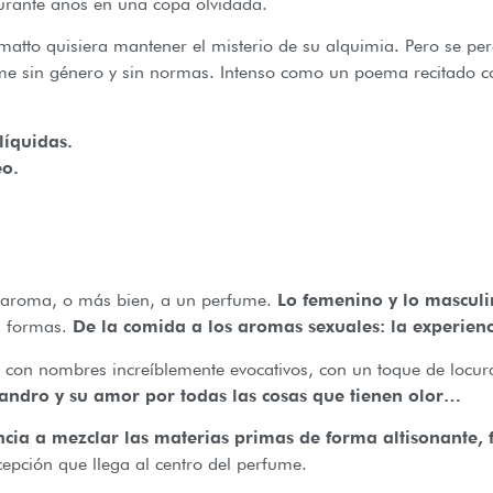
rante años en una copa olvidada.
tto quisiera mantener el misterio de su alquimia. Pero se perc
ume sin género y sin normas. Intenso como un poema recitado 
líquidas.
eo.
n aroma, o más bien, a un perfume.
Lo femenino y lo mascul
s formas.
De la comida a los aromas sexuales: la experien
 con nombres increíblemente evocativos, con un toque de locura
andro y su amor por todas las cosas que tienen olor…
cia a mezclar las materias primas de forma altisonante, f
epción que llega al centro del perfume.