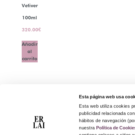
Vetiver
100ml
320.00
€
Añadir
al
carrito
Esta página web usa cook
Contacto
Esta web utiliza cookies pr
Atención Telefónica: 944 435 713
publicidad relacionada con 
Whatsapp: 699 173 188
hábitos de navegación (po
E-mail:
perfumeriaerlai@erlai.es
nuestra
Política de Cookie
Dirección: Rodríguez Arias nº29 48011 Bilbao.
contiene enlaces a sitios 