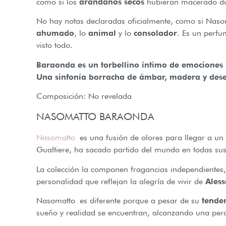
como si los
arándanos secos
hubieran macerado du
No hay notas declaradas oficialmente, como si Nasoma
ahumado
, lo
animal
y lo
consolador
. Es un perf
visto todo.
Baraonda es un torbellino íntimo de emociones 
Una sinfonía borracha de ámbar, madera y des
Composición: No revelada
NASOMATTO BARAONDA
Nasomatto
es una fusión de olores para llegar a u
Gualtiere, ha sacado partido del mundo en todas su
La colección la componen fragancias independientes,
personalidad que reflejan la alegría de vivir de
Aless
Nasomatto es diferente porque a pesar de su
tenden
sueño y realidad se encuentran, alcanzando una perc