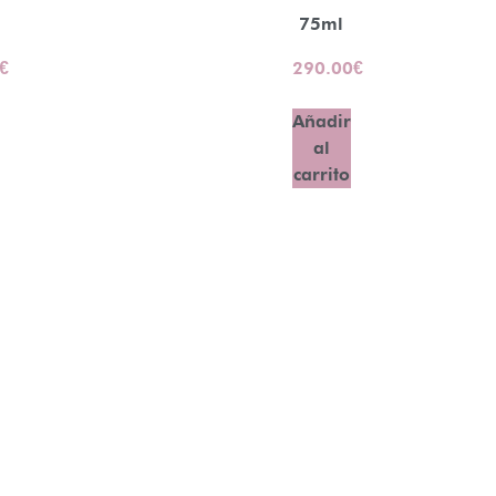
75ml
€
290.00
€
Añadir
al
carrito