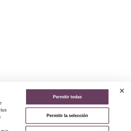
Permitir todas
yuda
e
iso legal
 tus
lítica de privacidad
Permitir la selección
lítica de cookies
e
olítica de devoluciones y reembolsos
AQs
 que