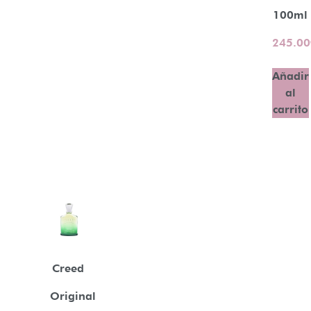
100ml
245.00
Añadir
al
carrito
Creed
Original