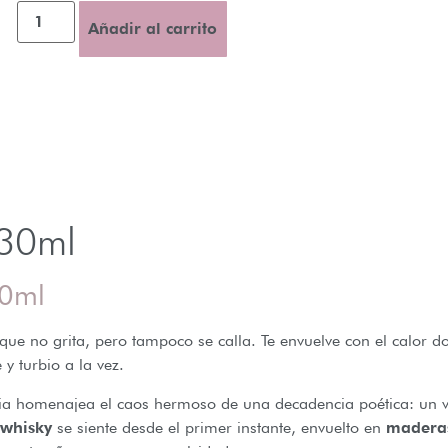
Añadir al carrito
0ml
30ml
 no grita, pero tampoco se calla. Te envuelve con el calor dor
y turbio a la vez.
ia homenajea el caos hermoso de una decadencia poética: un viaje
whisky
se siente desde el primer instante, envuelto en
maderas