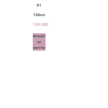
01
100ml
155.00
€
Añadir
al
carrito