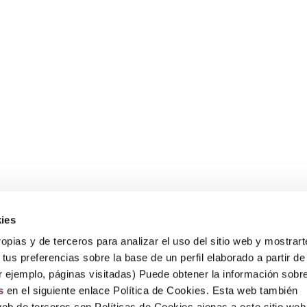
ies
Sobre Erlai
A
opias y de terceros para analizar el uso del sitio web y mostrart
Nosotros
Av
tus preferencias sobre la base de un perfil elaborado a partir de
Po
Po
r ejemplo, páginas visitadas) Puede obtener la información sobr
P
s
en el siguiente enlace Política de Cookies. Esta web también
F
web de terceros con Políticas de Cookies ajenas a este sitio web