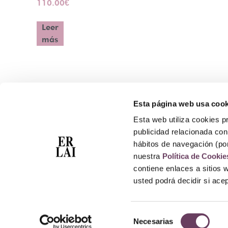
110.00
€
Leer
más
Esta página web usa cook
Contacto
Esta web utiliza cookies pr
Atención Telefónica: 944 435 713
publicidad relacionada con 
Whatsapp: 699 173 188
hábitos de navegación (po
E-mail:
perfumeriaerlai@erlai.es
nuestra
Política de Cookie
Dirección: Rodríguez Arias nº29 48011 Bilbao.
contiene enlaces a sitios 
usted podrá decidir si ac
Selección
Necesarias
de