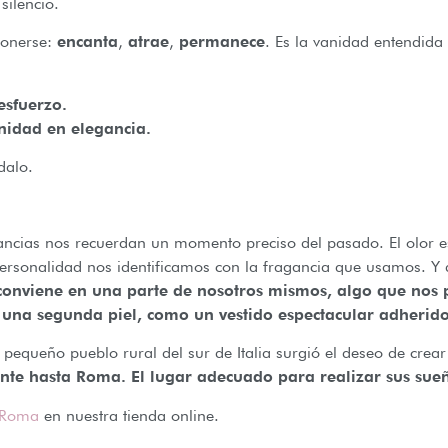
silencio.
ponerse:
encanta
,
atrae
,
permanece
. Es la vanidad entendid
esfuerzo.
nidad en elegancia.
dalo.
ancias nos recuerdan un momento preciso del pasado. El olor e
rsonalidad nos identificamos con la fragancia que usamos. Y d
 conviene en una parte de nosotros mismos, algo que nos 
una segunda piel, como un vestido espectacular adherido
n pequeño pueblo rural del sur de Italia surgió el deseo de crea
ante hasta Roma. El lugar adecuado para realizar sus sue
 Roma
en nuestra tienda online.