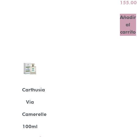
155.00
Añadir
al
carrito
Carthusia
Via
Camerelle
100ml