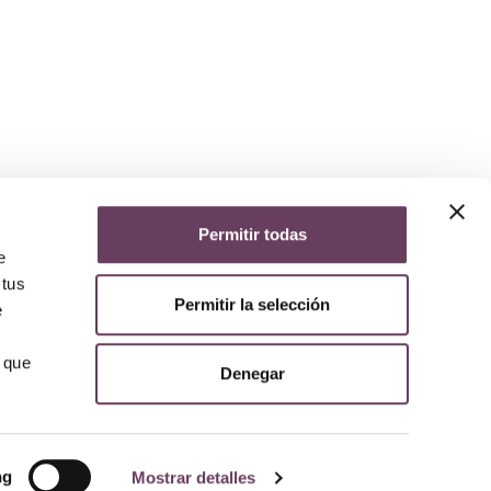
Permitir todas
yuda
e
iso legal
 tus
lítica de privacidad
Permitir la selección
e
lítica de cookies
olítica de devoluciones y reembolsos
AQs
 que
Denegar
ng
Mostrar detalles