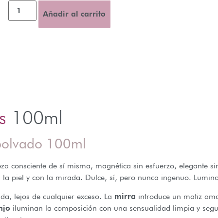
Añadir al carrito
s
100ml
mpolvado 100ml
a consciente de sí misma, magnética sin esfuerzo, elegante si
n la piel y con la mirada. Dulce, sí, pero nunca ingenuo. Lumi
da, lejos de cualquier exceso. La
mirra
introduce un matiz ama
njo
iluminan la composición con una sensualidad limpia y segu