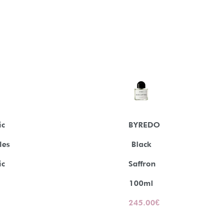
ic
BYREDO
les
Black
ic
Saffron
100ml
245.00
€