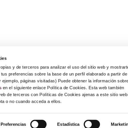
ies
Sobre Erlai
A
opias y de terceros para analizar el uso del sitio web y mostrart
Nosotros
Av
tus preferencias sobre la base de un perfil elaborado a partir de
Po
r ejemplo, páginas visitadas) Puede obtener la información sobr
Po
P
s
en el siguiente enlace Política de Cookies. Esta web también
F
web de terceros con Políticas de Cookies ajenas a este sitio web
epta o no cuando acceda a ellos.
© Copyright 2026 – Erlai Perfumería.
Preferencias
Estadística
Marketi