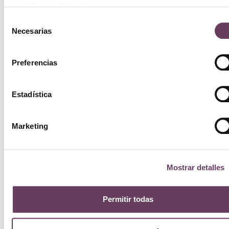
cuando acceda a ellos.
Selección
Necesarias
de
consentimiento
Preferencias
Estadística
Marketing
Mostrar detalles
¡Oferta!
¡Ofer
Permitir todas
Valmont
Na